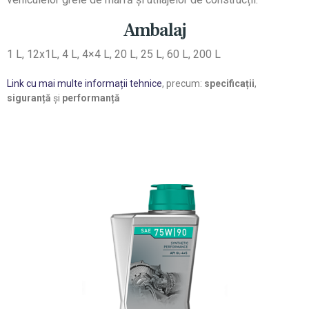
Ambalaj
1 L, 12x1L, 4 L, 4×4 L, 20 L, 25 L, 60 L, 200 L
Link cu mai multe informații tehnice
, precum:
specificații
,
siguranță
și
performanță