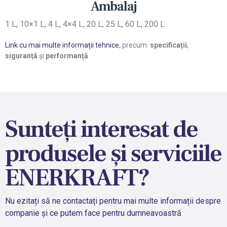
Ambalaj
1 L, 10×1 L, 4 L, 4×4 L, 20 L, 25 L, 60 L, 200 L
Link cu mai multe informații tehnice
, precum:
specificații
,
siguranță
și
performanță
Sunteți interesat de
produsele și serviciile
ENERKRAFT?
Nu ezitați să ne contactați pentru mai multe informații despre
companie și ce putem face pentru dumneavoastră