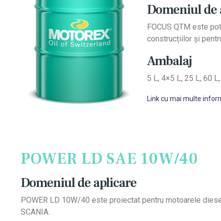
Domeniul de 
FOCUS QTM este potrivi
construcțiilor și pent
Ambalaj
5 L, 4×5 L, 25 L, 60 L
Link cu mai multe inform
POWER LD SAE 10W/40
Domeniul de aplicare
POWER LD 10W/40 este proiectat pentru motoarele diesel c
SCANIA.