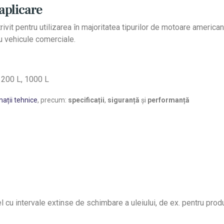
aplicare
t pentru utilizarea în majoritatea tipurilor de motoare americane 
ru vehicule comerciale.
, 200 L, 1000 L
ații tehnice
, precum:
specificații
,
siguranță
și
performanță
u intervale extinse de schimbare a uleiului, de ex. pentru prod