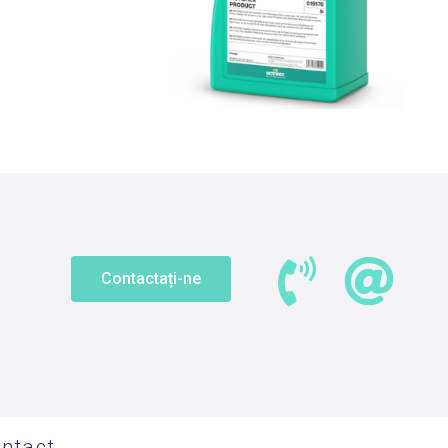
Contactați-ne
ntact