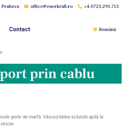
. Prahova
office@enerkraft.ro
+4.0723.291.713
Contact
Română
lu
sport prin cablu
cule grele de marfă. Vâscozitatea scăzută ajută la
stricte.