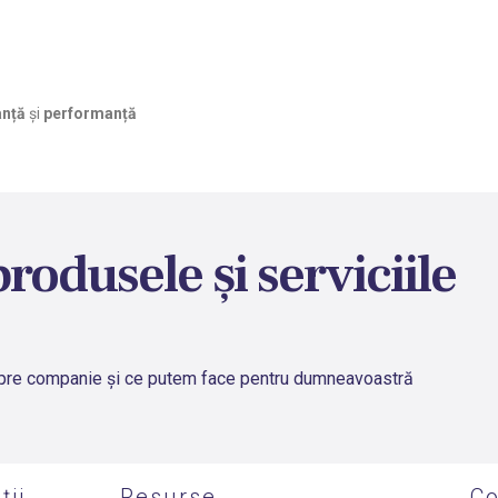
anță
și
performanță
produsele și serviciile
despre companie și ce putem face pentru dumneavoastră
ții
Resurse
Co