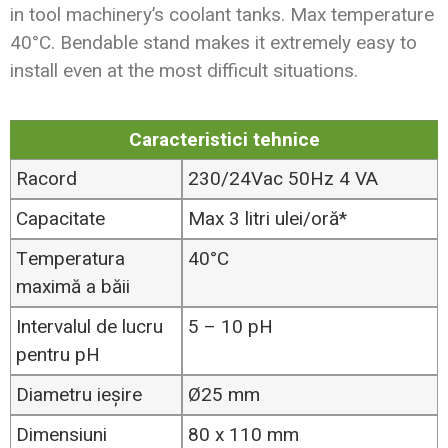
in tool machinery’s coolant tanks. Max temperature
40°C. Bendable stand makes it extremely easy to
install even at the most difficult situations.
Caracteristici tehnice
Racord
230/24Vac 50Hz 4 VA
Capacitate
Max 3 litri ulei/oră*
Temperatura
40°C
maximă a băii
Intervalul de lucru
5 – 10 pH
pentru pH
Diametru ieșire
Ø25 mm
Dimensiuni
80 x 110 mm